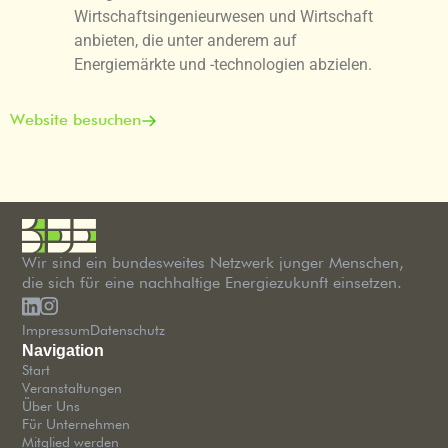
Wirtschaftsingenieurwesen und Wirtschaft
anbieten, die unter anderem auf
Energiemärkte und -technologien abzielen.
Website besuchen
Wir sind ein bundesweites Netzwerk junger Menschen,
die sich für eine nachhaltige Energiezukunft einsetzen.
Impressum
Datenschutz
Navigation
Start
Veranstaltungen
Über Uns
Für Unternehmen
Mitglied werden