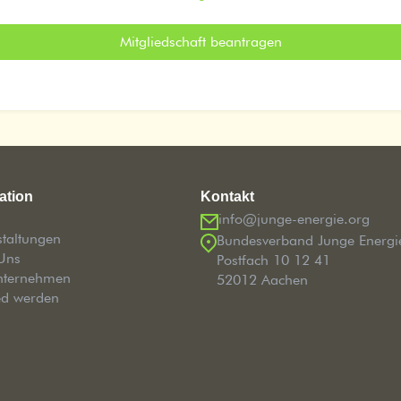
Mitgliedschaft beantragen
ation
Kontakt
info@junge-energie.org
staltungen
Bundesverband Junge Energi
Uns
Postfach 10 12 41
nternehmen
52012 Aachen
ed werden