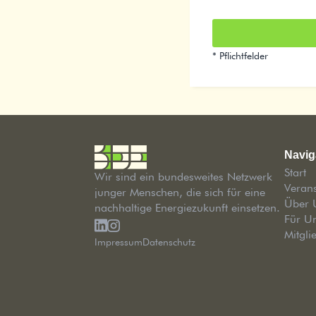
* Pflichtfelder
Navig
Start
Wir sind ein bundesweites Netzwerk
Veran
junger Menschen, die sich für eine
Über 
nachhaltige Energiezukunft einsetzen.
Für U
Mitgli
Impressum
Datenschutz